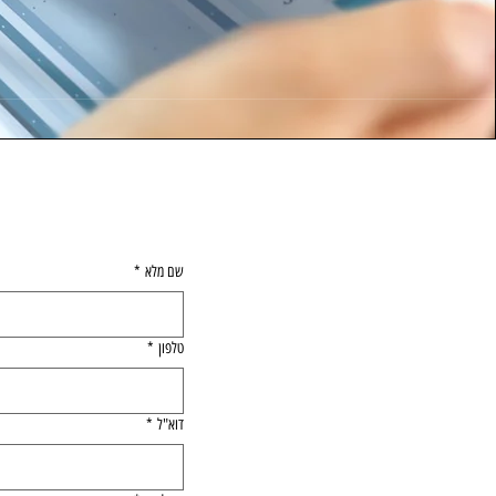
לפרטים 
שם מלא
*
טלפון
*
דוא"ל
*