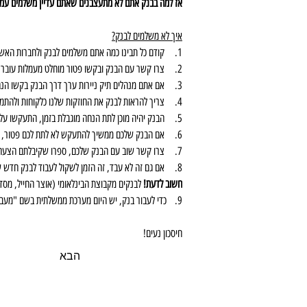
אז למה בבנק אתם לא מתעצבנים שאתם עדיין משלמים עמ
איך לא משלמים לבנק?
1.    קודם כל תבינו כמה אתם משלמים לבנק ולחברות האשראי. היכנסו לאתר הבנק, חשפו מסמך בשם "תעודת זהות בנקאית" וחפשו בו את פרק ג'4 – שם מופיע פירוט העמלות.
2.    צרו קשר עם הבנק ובקשו פטור מוחלט מעמלות עובר ושב ומדמי כרטיסי אשראי.
3.    אם אתם מנהלים תיק ניירות ערך דרך הבנק בקשו הנחות גדולות גם שם.
4.    צריך להראות לבנק את החוזקות שלנו כלקוחות ולהתמקח באגרסיביות ("כל בנק אחר ישמח לקבל אותי").
5.    הבנק יהיה מוכן לתת הנחה מוגבלת בזמן, התעקשו על פטור מוחלט. הבנק יסביר שאי אפשר, תתעקשו בכל זאת. לרוב בנקודה הזו כבר תצליחו.
6.    אם הבנק שלכם ממשיך להתעקש לא לתת לכם פטור, צרו קשר עם שני בנקים אחרים ובקשו הצעות מחיר כתובה למקרה שתפתחו אצלם חשבון. ברוב המקרים תקבלו כבר בשלב הזה הצעה עם פטור מעמלות.
7.    צרו קשר שוב עם הבנק שלכם, ספרו שקיבלתם הצעה (לפעמים תצרכו לשלוח להם את מה שקיבלתם) ותנו להם הזדמנות אחרונה להשוות תנאים.
8.    אם גם זה לא עבד, זה הזמן לשקול לעבוד לבנק חדש שהציע לכם תנאים טובים יותר.
חשוב לדעת!
 לבנקים מקבוצת הבינלאומי (אוצר החייל, מסד, 
9.   כדי לעבור בנק, יש היום מערכת ממשלתית בשם "מעבר בקליק" - 
חיסכון נעים!
הבא