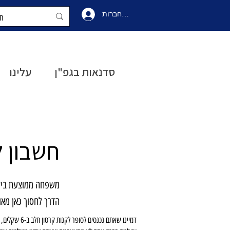
להתחברות
התחברו
סדנאות בגפ"ן
עלינו
חשבון 
משפחה ממוצעת בישראל מוציאה כמעט 10,000 ₪ בשנה 
הדרך לחסוך כאן מאו
דמיינו שאתם נכנסים לסופר לקנות קרטון חלב ב-6 שקלים, ומישהו אחר נכנס ולוקח קרטון חלב ויוצא בלי לשלם. הייתם מתעצבנים נכון? למה הוא לא צריך לשלם ואתם כן?